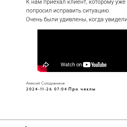
К нам приехал клиент, которому уже
попросил исправить ситуацию.
Очень были удивлены, когда увидели
З
аписаться
Контакты
П
олитика конфиденциальности
+7984 158-56-98
Алексей Солодовников
Д
оговор оферты
Владивосток
Про чехлы
ИП С
олодовников А.Г.
2024-11-26 07:04
recoverauto@yandex
ИНН 253708010143
ОГРН 323253600044540
Dzen
ВКвидео
Recover Auto
2026 (с) Владивосток