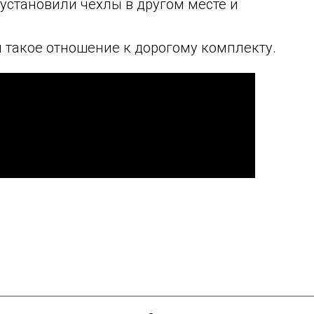
 установили чехлы в другом месте и
 такое отношение к дорогому комплекту.
Заказать
Главная
Коврики
Перешив
интерьера
.ru
Авто свет и защита фар