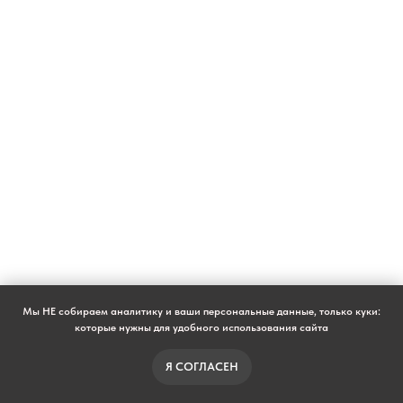
Мы не просто продаем аксессуары — мы
предлагаем законченное решение для тех, кто
ценит практичность без компромиссов в стиле
Subaru.
Для вашего комфорта:
Чехлы
сохраняют безупречный вид заводской
обивки, а коврики с высокими бортами
надежно защищают ковролин от влаги,
реагентов и грязи.
Для вашего образа жизни:
Собака,
поездки на сноуборд, вылазки на природу
— салон Forester будет готов к любым
приключениям. После прогулки
достаточно протереть коврики и
пропылесосить чехлы, чтобы интерьер
снова сиял как новый.
Для вашего кошелька:
Это инвестиция,
которая многократно окупится, сохраняя
ликвидность и высокую стоимость вашего
Forester при дальнейшей продаже.
Мы НЕ собираем аналитику и ваши персональные данные, только куки:
которые нужны для удобного использования сайта
Я СОГЛАСЕН