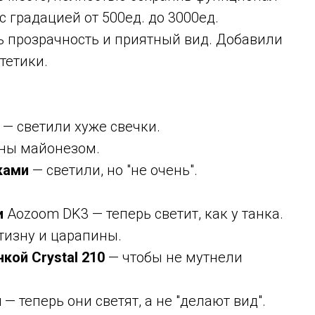
 градацией от 500ед. до 3000ед.
ь прозрачность и приятный вид. Добавили
тетики.
и
— светили хуже свечки.
аны майонезом.
ками
— светили, но "не очень".
и
Aozoom DK3
— теперь светит, как у танка.
тизну и царапины.
кой Crystal 210
— чтобы не мутнели
ы
— теперь они светят, а не "делают вид".