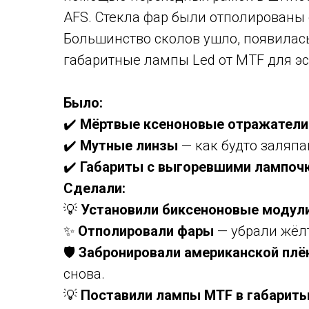
AFS. Стекла фар были отполированы с
Большинство сколов ушло, появилас
габаритные лампы Led от MTF для эс
Было:
✔️
Мёртвые ксеноновые отражател
✔️
Мутные линзы
— как будто заляп
✔️
Габариты с выгоревшими лампоч
Сделали:
💡
Установили биксеноновые модул
✨
Отполировали фары
— убрали жёл
🛡️
Забронировали американской плён
снова.
💡
Поставили лампы MTF в габарит