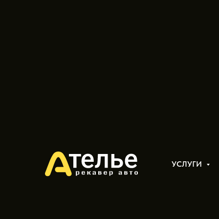
Из тьмы в свет — как
Toyota Prado 150
УСЛУГИ