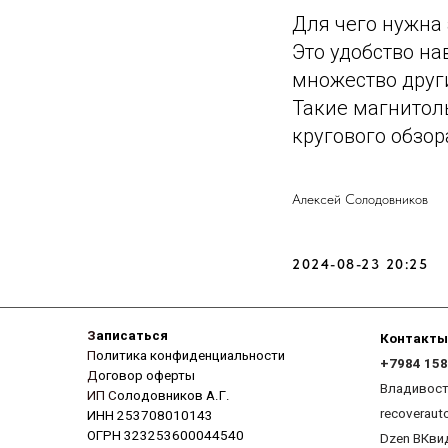
Для чего нужна
Это удобство на
множество друг
Такие магнитол
кругового обзор
Алексей Солодовников
З
аписаться
Контакты
П
олитика конфиденциальности
+7984 158-56-98
Д
оговор оферты
Владивосток
ИП С
олодовников А.Г.
2024-08-23 20:25
recoverauto@yandex
ИНН 253708010143
ОГРН 323253600044540
Dzen
ВКвидео
Recover Auto
2026 (с) Владивосток