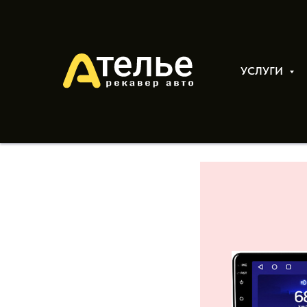
УСЛУГИ
Добавили
"Мультим