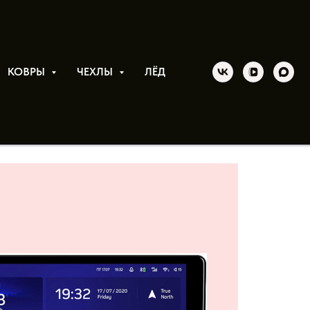
КОВРЫ
ЧЕХЛЫ
ЛЁД
 новые товары в раздел
едиа" магнитолы Android