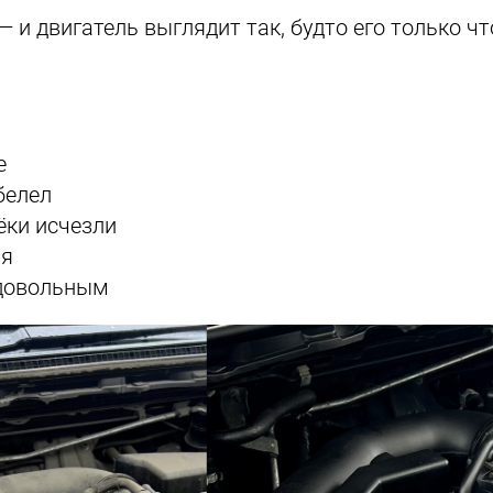
— и двигатель выглядит так, будто его только ч
е
белел
ёки исчезли
ая
 довольным