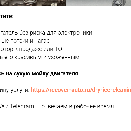
тите:
гатель без риска для электроники
ые потёки и нагар
отор к продаже или ТО
ь его красивым и ухоженным
ь на сухую мойку двигателя.
Заказать
Главная
Коврики
ицу услуги:
https://recover-auto.ru/dry-ice-cleani
Перешив
интерьера
ru
Авто свет и защита фар
X / Telegram — отвечаем в рабочее время.