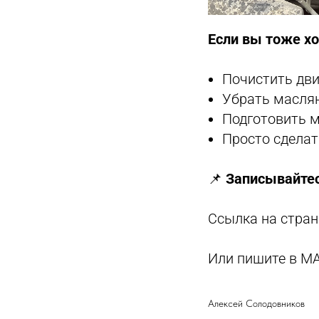
Если вы тоже хо
Почистить дви
Убрать маслян
Подготовить м
Просто сделат
📌
Записывайтес
З
аписаться
Контакты
П
олитика конфиденциальности
+7984 158-56-98
Д
оговор оферты
Владивосток
Ссылка на стран
ИП С
олодовников А.Г.
recoverauto@yandex.
ИНН 253708010143
ОГРН 323253600044540
Dzen
ВКвидео
Или пишите в MA
Recover Auto
2026 (с) Владивосток
Алексей Солодовников