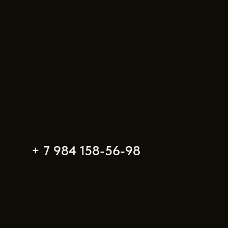
et) на
+ 7 984 158-56-98