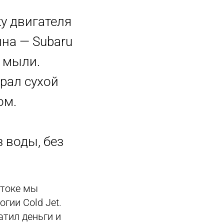
у двигателя
ина — Subaru
е мыли.
рал сухой
ом.
з воды, без
стоке мы
гии Cold Jet.
атил деньги и