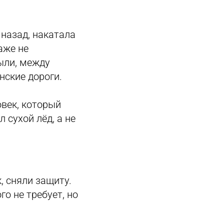
 назад, накатала
аже не
ыли, между
нские дороги.
овек, который
 сухой лёд, а не
, сняли защиту.
о не требует, но