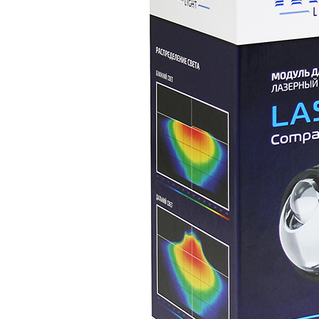
З
аписаться
Заказать
П
олитика конфиденциальности
Главная
Д
оговор оферты
Коврики
ИП С
олодовников А.Г.
Перешив
интерьера
ИНН 253708010143
Авто свет и защита фар
ОГРН 323253600044540
Recover Auto
2026 (с) Владивосток
Контакты
+7984 158-56-98
Владивосток
recoverauto@yandex.ru
Dzen
ВКвидео