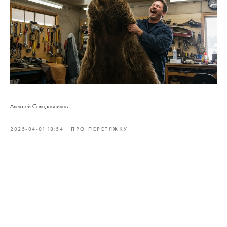
П
олитика конфиденциальности
Главная
Д
оговор оферты
Коврики
ИП С
олодовников А.Г.
Перешив
интерьера
ИНН 253708010143
Авто свет и защита фар
ОГРН 323253600044540
Recover Auto
2026 (с) Владивосток
Контакты
+7984 158-56-98
Владивосток
recoverauto@yandex.ru
Dzen
ВКвидео
Алексей Солодовников
2025-04-01 18:54
ПРО ПЕРЕТЯЖКУ