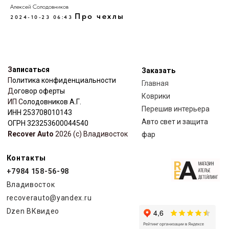
Коврики
Алексей Солодовников
ИП С
олодовников А.Г.
Перешив
интерьера
Про чехлы
ИНН 253708010143
2024-10-23 06:43
Авто свет и защита
ОГРН 323253600044540
Recover Auto
2026 (с) Владивосток
фар
Контакты
+7984 158-56-98
Владивосток
recoverauto@yandex.ru
Dzen
ВКвидео