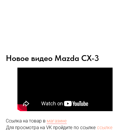
Новое видео Mazda CX-3
Ссылка на товар в
магазине
З
аписаться
Заказать
П
олитика конфиденциальности
Для просмотра на VK пройдите по ссылке
ссылке
Главная
Д
оговор оферты