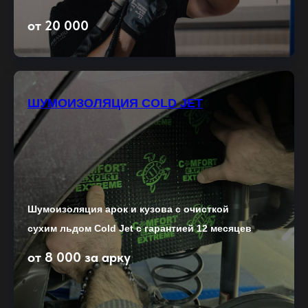
от 20 000
ШУМОИЗОЛЯЦИЯ COLD JET
Шумоизоляция арок и кузова с очисткой
сухим льдом Cold Jet с гарантией 12 месяцев
от 8 000 за арку