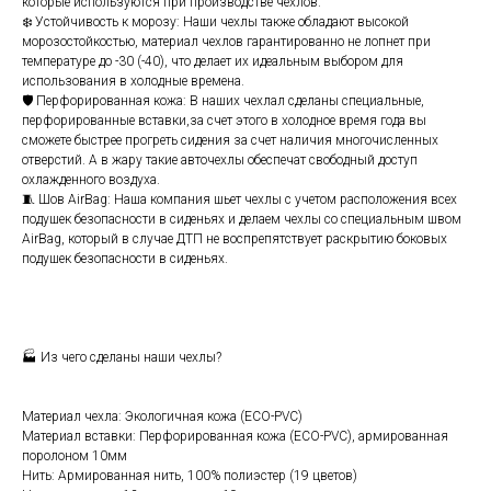
которые используются при производстве чехлов.
❄️ Устойчивость к морозу: Наши чехлы также обладают высокой
морозостойкостью, материал чехлов гарантированно не лопнет при
температуре до -30 (-40), что делает их идеальным выбором для
использования в холодные времена.
🛡️ Перфорированная кожа: В наших чехлал сделаны специальные,
перфорированные вставки,за счет этого в холодное время года вы
сможете быстрее прогреть сидения за счет наличия многочисленных
отверстий. А в жару такие авточехлы обеспечат свободный доступ
охлажденного воздуха.
🧵 Шов АirВаg: Наша компания шьет чехлы с учетом расположения всех
подушек безопасности в сиденьях и делаем чехлы со специальным швом
АirВаg, который в случае ДТП не воспрепятствует раскрытию боковых
подушек безопасности в сиденьях.
🏭 Из чего сделаны наши чехлы?
Материал чехла: Экологичная кожа (ЕСО-РVС)
Материал вставки: Перфорированная кожа (ЕСО-РVС), армированная
поролоном 10мм
Нить: Армированная нить, 100% полиэстер (19 цветов)