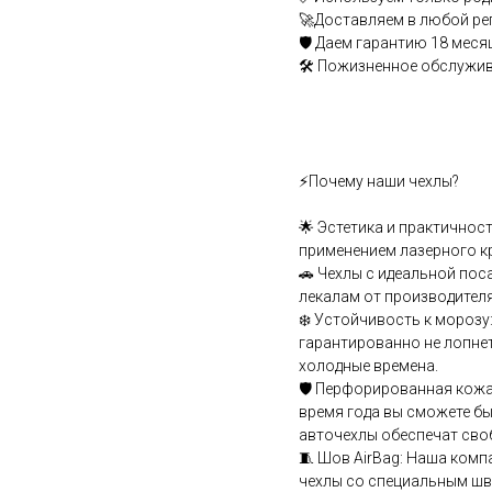
🚀Доставляем в любой ре
🛡️ Даем гарантию 18 меся
🛠️ Пожизненное обслужи
⚡Почему наши чехлы?
🌟 Эстетика и практичнос
применением лазерного к
🚗 Чехлы с идеальной пос
лекалам от производителя
❄️ Устойчивость к мороз
гарантированно не лопнет
холодные времена.
🛡️ Перфорированная кожа
время года вы сможете бы
авточехлы обеспечат сво
🧵 Шов АirВаg: Наша комп
чехлы со специальным шв