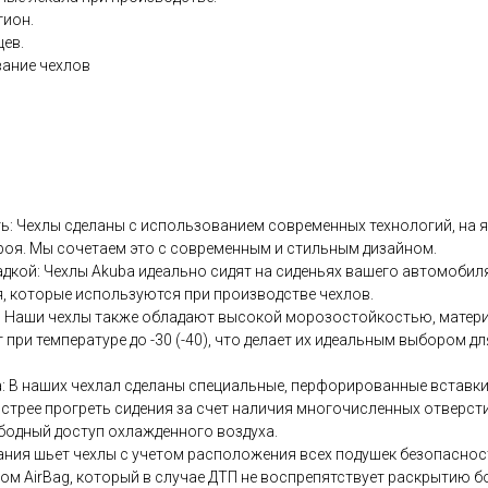
гион.
цев.
вание чехлов
ть: Чехлы сделаны с использованием современных технологий, на
роя. Мы сочетаем это с современным и стильным дизайном.
адкой: Чехлы Аkubа идеально сидят на сиденьях вашего автомоби
, которые используются при производстве чехлов.
у: Наши чехлы также обладают высокой морозостойкостью, матер
 при температуре до -30 (-40), что делает их идеальным выбором д
: В наших чехлал сделаны специальные, перфорированные вставки,
стрее прогреть сидения за счет наличия многочисленных отверстий
бодный доступ охлажденного воздуха.
ания шьет чехлы с учетом расположения всех подушек безопасност
ом АirВаg, который в случае ДТП не воспрепятствует раскрытию 