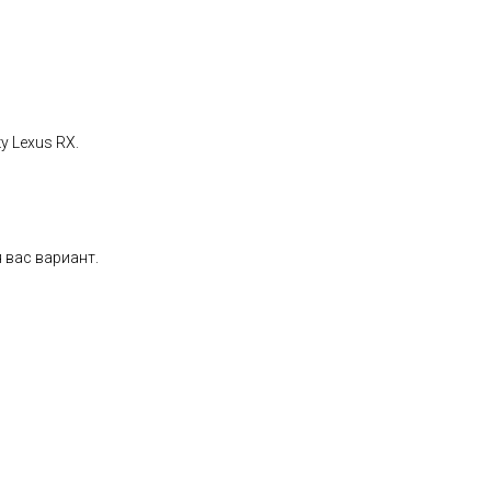
 Lexus RX.
 ваc вaриант.