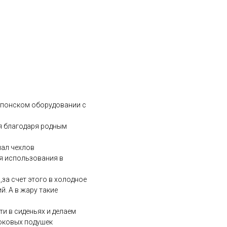
 японском оборудовании с
ля благодаря родным
иал чехлов
ля использования в
за счет этого в холодное
. А в жару такие
и в сиденьях и делаем
боковых подушек