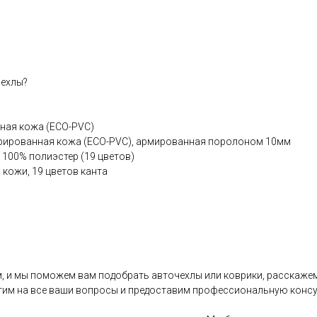
чехлы?
чная кожа (ЕСО-РVС)
рированная кожа (ЕСО-РVС), армированная поролоном 10мм
 100% полиэстер (19 цветов)
 кожи, 19 цветов канта
, и мы поможем вам подобрать авточехлы или коврики, расскажем
тим на все ваши вопросы и предоставим профессиональную конс