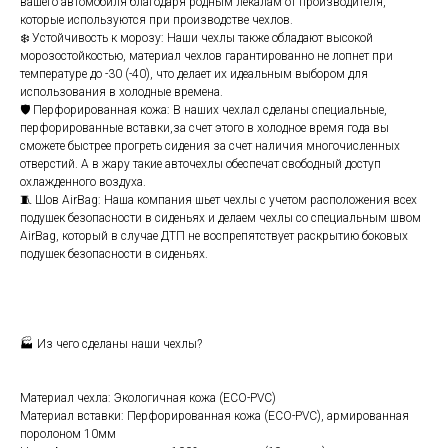
вашего автомобиля благодаря родным лекалам от производителя,
которые используются при производстве чехлов.
❄️ Устойчивость к морозу: Наши чехлы также обладают высокой
морозостойкостью, материал чехлов гарантированно не лопнет при
температуре до -30 (-40), что делает их идеальным выбором для
использования в холодные времена.
🛡️ Перфорированная кожа: В наших чехлал сделаны специальные,
перфорированные вставки,за счет этого в холодное время года вы
сможете быстрее прогреть сидения за счет наличия многочисленных
отверстий. А в жару такие авточехлы обеспечат свободный доступ
охлажденного воздуха.
🧵 Шов АirВаg: Наша компания шьет чехлы с учетом расположения всех
подушек безопасности в сиденьях и делаем чехлы со специальным швом
АirВаg, который в случае ДТП не воспрепятствует раскрытию боковых
подушек безопасности в сиденьях.
🏭 Из чего сделаны наши чехлы?
Материал чехла: Экологичная кожа (ЕСО-РVС)
Материал вставки: Перфорированная кожа (ЕСО-РVС), армированная
поролоном 10мм