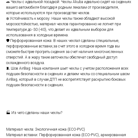
🚗 Чехлы с идеальной посадкой: Чехлы Аkubа идеально сидят на сиденьях
вашего автомобиля благодаря родным лекалам от производителя,
которые используются при производстве чехлов.
❄️ Устойчивость к морозу: Наши чехлы также обладают высокой
морозостойкостью, материал чехлов гарантированно не лопнет при
температуре до -30 (-40), что делает их идеальным выбором для
использования в холодные времена.
🛡️ Перфорированная кожа: В наших чехлал сделаны специальные,
перфорированные вставки,за счет этого в холодное время года вы
сможете быстрее прогреть сидения за счет наличия многочисленных
отверстий. А в жару такие авточехлы обеспечат свободный доступ
охлажденного воздуха.
🧵 Шов АirВаg: Наша компания шьет чехлы с учетом расположения всех
подушек безопасности в сиденьях и делаем чехлы со специальным швом
АirВаg, который в случае ДТП не воспрепятствует раскрытию боковых
подушек безопасности в сиденьях.
🏭 Из чего сделаны наши чехлы?
Материал чехла: Экологичная кожа (ЕСО-РVС)
Материал вставки: Перфорированная кожа (ЕСО-РVС), армированная