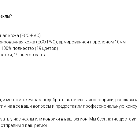
чехлы?
чная кожа (ЕСО-РVС)
рированная кожа (ЕСО-РVС), армированная поролоном 10мм
 100% полиэстер (19 цветов)
 кожи, 19 цветов канта
, и мы поможем вам подобрать авточехлы или коврики, расскажем
тим на все ваши вопросы и предоставим профессиональную конс
зать у нас чехлы или коврики в ваш регион. Мы бесплатно достав
отправим в ваш регион.