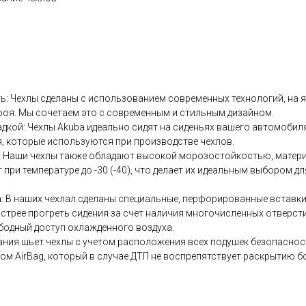
ть: Чехлы сделаны с использованием современных технологий, на
роя. Мы сочетаем это с современным и стильным дизайном.
адкой: Чехлы Аkubа идеально сидят на сиденьях вашего автомоби
, которые используются при производстве чехлов.
у: Наши чехлы также обладают высокой морозостойкостью, матер
 при температуре до -30 (-40), что делает их идеальным выбором д
: В наших чехлал сделаны специальные, перфорированные вставки,
стрее прогреть сидения за счет наличия многочисленных отверстий
бодный доступ охлажденного воздуха.
ания шьет чехлы с учетом расположения всех подушек безопасност
ом АirВаg, который в случае ДТП не воспрепятствует раскрытию 