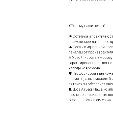
⚡Почему наши чехлы?
🌟 Эстетика и практичнос
применением лазерного к
🚗 Чехлы с идеальной пос
лекалам от производителя
❄️ Устойчивость к мороз
гарантированно не лопнет
холодные времена.
🛡️ Перфорированная кожа
время года вы сможете бы
авточехлы обеспечат сво
🧵 Шов АirВаg: Наша комп
чехлы со специальным шв
безопасности в сиденьях.