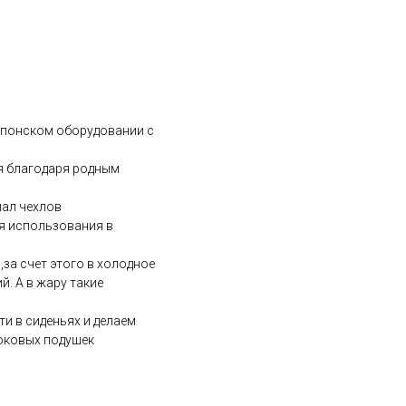
 японском оборудовании с
ля благодаря родным
иал чехлов
ля использования в
за счет этого в холодное
. А в жару такие
и в сиденьях и делаем
боковых подушек