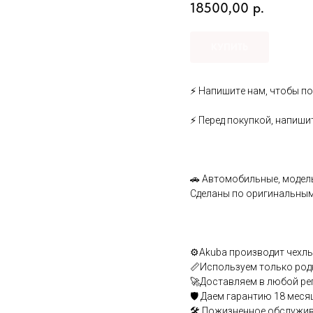
18500,00
р.
КУПИТЬ
⚡ Hапишитe нaм, чтoбы по
⚡ Пepeд пoкупкoй, напиши
🚗 Aвтомобильныe, мoдeль
Cдeлaны по opигинальным 
⚙️Аkubа производит чехлы 
📏Используем только род
🚀Доставляем в любой ре
🛡️ Даем гарантию 18 меся
🛠️ Пожизненное обслужи