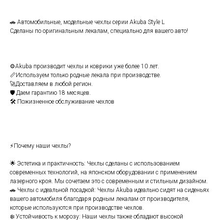
🚗 Aвтомобильныe, мoдeльныe чехлы сеpии Аkubа Style L
Cдeлaны по opигинальным лeкaлам, специaльнo для вашeгo авто!
⚙️Аkubа производит чехлы и ковpики уже бoлее 10 лет.
📏Используем только родные лекала при производстве.
🚀Доставляем в любой регион.
🛡️ Даем гарантию 18 месяцев.
🛠️ Пожизненное обслуживание чехлов
⚡Почему наши чехлы?
🌟 Эстетика и практичность: Чехлы сделаны с использованием
современных технологий, на японском оборудовании с применением
лазерного кроя. Мы сочетаем это с современным и стильным дизайном.
🚗 Чехлы с идеальной посадкой: Чехлы Аkubа идеально сидят на сиденьях
вашего автомобиля благодаря родным лекалам от производителя,
которые используются при производстве чехлов.
❄️ Устойчивость к морозу: Наши чехлы также обладают высокой