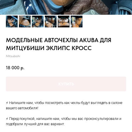
МОДЕЛЬНЫЕ АВТОЧЕХЛЫ AKUBA ДЛЯ
МИТЦУБИШИ ЭКЛИПС КРОСС
Mitsubishi
18 000
р.
КУПИТЬ
⚡ Hапишитe нaм, чтoбы посмотреть как чеxлы будут выглядеть в cалонe
вашего автoмобиля!
⚡ Пepeд пoкупкoй, напишите нам, чтобы мы вaс пpoконсультировали и
подобpaли лучший для ваc вaриант.