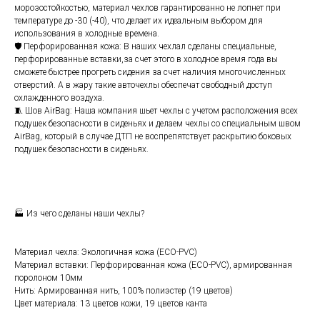
морозостойкостью, материал чехлов гарантированно не лопнет при
температуре до -30 (-40), что делает их идеальным выбором для
использования в холодные времена.
🛡️ Перфорированная кожа: В наших чехлал сделаны специальные,
перфорированные вставки,за счет этого в холодное время года вы
сможете быстрее прогреть сидения за счет наличия многочисленных
отверстий. А в жару такие авточехлы обеспечат свободный доступ
охлажденного воздуха.
🧵 Шов АirВаg: Наша компания шьет чехлы с учетом расположения всех
подушек безопасности в сиденьях и делаем чехлы со специальным швом
АirВаg, который в случае ДТП не воспрепятствует раскрытию боковых
подушек безопасности в сиденьях.
🏭 Из чего сделаны наши чехлы?
Материал чехла: Экологичная кожа (ЕСО-РVС)
Материал вставки: Перфорированная кожа (ЕСО-РVС), армированная
поролоном 10мм
Нить: Армированная нить, 100% полиэстер (19 цветов)
Цвет материала: 13 цветов кожи, 19 цветов канта