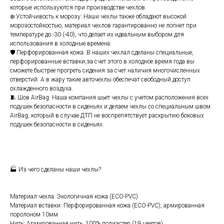
которые используются при производстве чехлов.
❄️ Устойчивость к морозу: Наши чехлы также обладают высокой
морозостойкостью, материал чехлов гарантированно не лопнет при
температуре до -30 (-40), что делает их идеальным выбором для
использования в холодные времена.
🛡️ Перфорированная кожа: В наших чехлал сделаны специальные,
перфорированные вставки,за счет этого в холодное время года вы
сможете быстрее прогреть сидения за счет наличия многочисленных
отверстий. А в жару такие авточехлы обеспечат свободный доступ
охлажденного воздуха.
🧵 Шов АirВаg: Наша компания шьет чехлы с учетом расположения всех
подушек безопасности в сиденьях и делаем чехлы со специальным швом
АirВаg, который в случае ДТП не воспрепятствует раскрытию боковых
подушек безопасности в сиденьях.
🏭 Из чего сделаны наши чехлы?
Материал чехла: Экологичная кожа (ЕСО-РVС)
Материал вставки: Перфорированная кожа (ЕСО-РVС), армированная
поролоном 10мм
Нить: Армированная нить, 100% полиэстер (19 цветов)