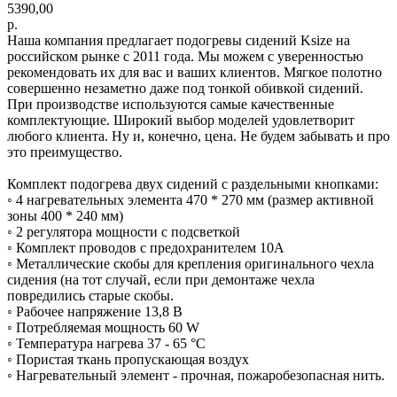
5390,00
р.
Наша компания предлагает подогревы сидений Ksize на
российском рынке с 2011 года. Мы можем с уверенностью
рекомендовать их для вас и ваших клиентов. Мягкое полотно
совершенно незаметно даже под тонкой обивкой сидений.
При производстве используются самые качественные
комплектующие. Широкий выбор моделей удовлетворит
любого клиента. Ну и, конечно, цена. Не будем забывать и про
это преимущество.
Комплект подогрева двух сидений с раздельными кнопками:
◦ 4 нагревательных элемента 470 * 270 мм (размер активной
зоны 400 * 240 мм)
◦ 2 регулятора мощности с подсветкой
◦ Комплект проводов с предохранителем 10А
◦ Металлические скобы для крепления оригинального чехла
сидения (на тот случай, если при демонтаже чехла
повредились старые скобы.
◦ Рабочее напряжение 13,8 В
◦ Потребляемая мощность 60 W
◦ Температура нагрева 37 - 65 °С
◦ Пористая ткань пропускающая воздух
◦ Нагревательный элемент - прочная, пожаробезопасная нить.