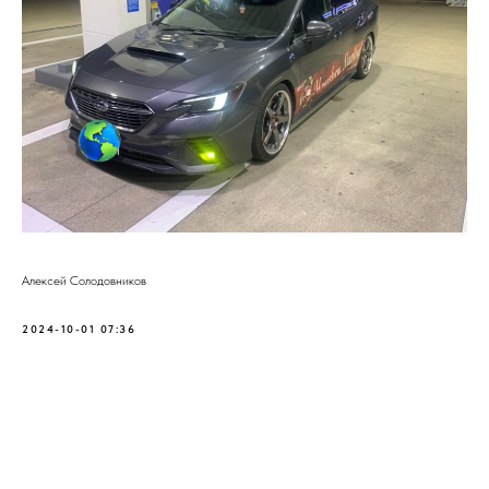
З
аписаться
Заказать
П
олитика конфиденциальности
Главная
Д
оговор оферты
Коврики
ИП С
олодовников А.Г.
Перешив
интерьера
ИНН 253708010143
Авто свет и защита
ОГРН 323253600044540
Recover Auto
2026 (с) Владивосток
фар
Контакты
+7984 158-56-98
Владивосток
recoverauto@yandex.ru
Dzen
ВКвидео
Алексей Солодовников
2024-10-01 07:36