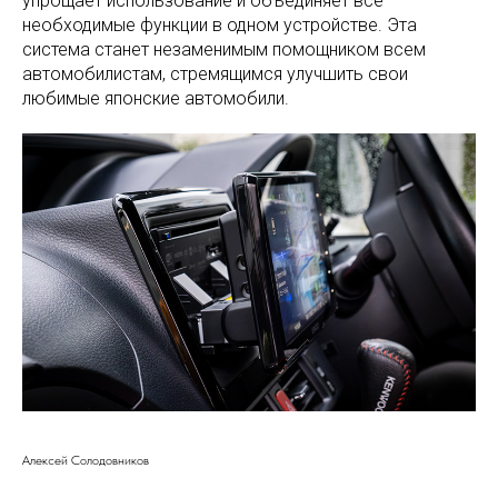
упрощает использование и объединяет все
Контакты
необходимые функции в одном устройстве. Эта
+7984 158-56-98
система станет незаменимым помощником всем
Владивосток
recoverauto@yandex.ru
автомобилистам, стремящимся улучшить свои
Dzen
ВКвидео
любимые японские автомобили.
Алексей Солодовников