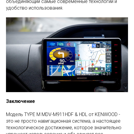
объединяющий самые современные технологии и
удобство использования.
З
аписаться
Заказать
Заключение
П
олитика конфиденциальности
Главная
Д
оговор оферты
Коврики
ИП С
олодовников А.Г.
Модель TYPE M MDV-M911HDF & HDL от KENWOOD -
Перешив
интерьера
ИНН 253708010143
это не просто навигационная система, а настоящее
Авто свет и защита
ОГРН 323253600044540
Recover Auto
2026 (с) Владивосток
фар
технологическое достижение, которое значительно