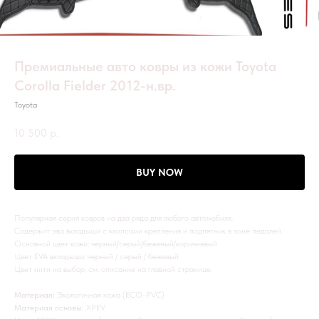
Премиальные авто ковры из кожи Toyota
Corolla Fielder 2012-н.вр.
Toyota
10 500
р.
BUY NOW
Популярная серия ковров на два ряда для любого автомобиля.
Содержит эва вкладыши с клипсами крепления и подпятник в зоне педалей.
Основной цвет кожи: черный/серый/бежевый/коричневый
Цвет EVA вкладыша: черный / серый / бежевый
Цвет нити на выбор, см. описание на главной странице.
Материал:
Экологичная кожа (ECO-PVC)
Материал основы:
XPEV