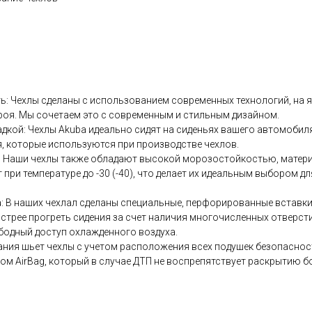
ть: Чехлы сделаны с использованием современных технологий, на
роя. Мы сочетаем это с современным и стильным дизайном.
адкой: Чехлы Аkubа идеально сидят на сиденьях вашего автомоби
, которые используются при производстве чехлов.
у: Наши чехлы также обладают высокой морозостойкостью, матер
 при температуре до -30 (-40), что делает их идеальным выбором д
: В наших чехлал сделаны специальные, перфорированные вставки,
стрее прогреть сидения за счет наличия многочисленных отверстий
бодный доступ охлажденного воздуха.
ания шьет чехлы с учетом расположения всех подушек безопасност
ом АirВаg, который в случае ДТП не воспрепятствует раскрытию 