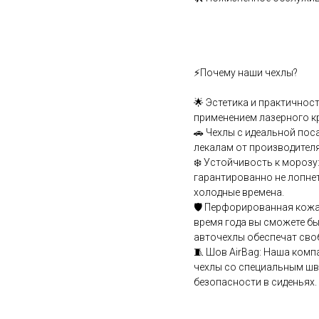
⚡Почему наши чехлы?
🌟 Эстетика и практичнос
применением лазерного к
🚗 Чехлы с идеальной пос
лекалам от производителя
❄️ Устойчивость к мороз
гарантированно не лопнет
холодные времена.
🛡️ Перфорированная кожа
время года вы сможете бы
авточехлы обеспечат сво
🧵 Шов АirВаg: Наша комп
чехлы со специальным шв
безопасности в сиденьях.