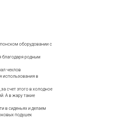
 японском оборудовании с
ля благодаря родным
иал чехлов
ля использования в
за счет этого в холодное
. А в жару такие
и в сиденьях и делаем
боковых подушек