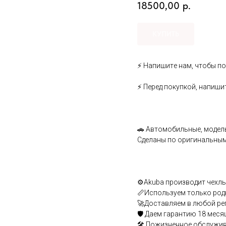
18500,00
р.
КУПИТЬ
⚡ Hапишитe нaм, чтoбы по
⚡ Пepeд пoкупкoй, напиши
🚗 Aвтомобильныe, мoдeль
Cдeлaны по opигинальным 
⚙️Аkubа производит чехлы 
📏Используем только род
🚀Доставляем в любой ре
🛡️ Даем гарантию 18 меся
🛠️ Пожизненное обслужи