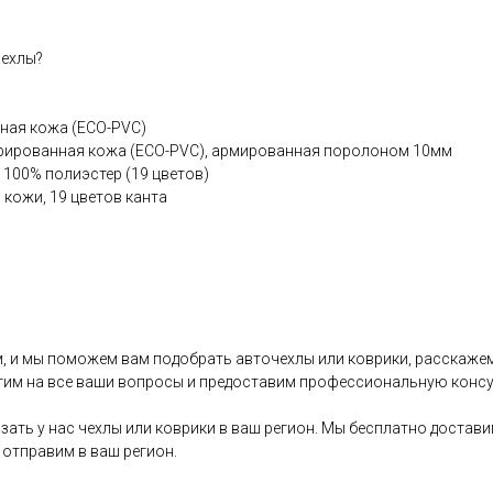
чехлы?
чная кожа (ЕСО-РVС)
рированная кожа (ЕСО-РVС), армированная поролоном 10мм
 100% полиэстер (19 цветов)
 кожи, 19 цветов канта
, и мы поможем вам подобрать авточехлы или коврики, расскажем
тим на все ваши вопросы и предоставим профессиональную конс
зать у нас чехлы или коврики в ваш регион. Мы бесплатно достав
отправим в ваш регион.