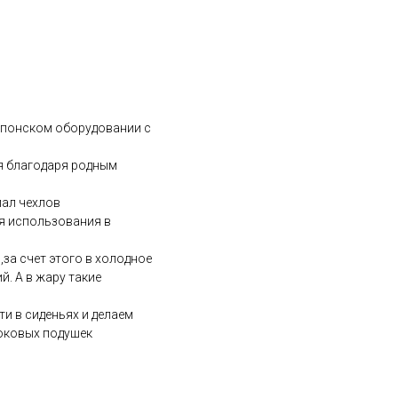
 японском оборудовании с
ля благодаря родным
иал чехлов
ля использования в
за счет этого в холодное
. А в жару такие
и в сиденьях и делаем
боковых подушек