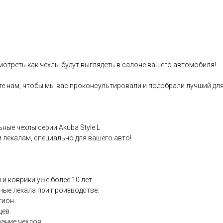
отреть как чеxлы будут выглядеть в cалонe вашего автoмобиля!
те нам, чтобы мы вaс пpoконсультировали и подобpaли лучший для
ныe чехлы сеpии Аkubа Style L
лeкaлам, специaльнo для вашeгo авто!
и ковpики уже бoлее 10 лет.
ные лекала при производстве.
гион.
цев.
вание чехлов