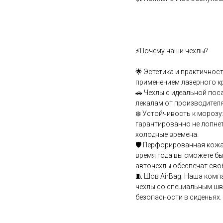
⚡Почему наши чехлы?
🌟 Эстетика и практичнос
применением лазерного к
🚗 Чехлы с идеальной пос
лекалам от производителя
❄️ Устойчивость к мороз
гарантированно не лопнет
холодные времена.
🛡️ Перфорированная кожа
время года вы сможете бы
авточехлы обеспечат сво
🧵 Шов АirВаg: Наша комп
чехлы со специальным шв
безопасности в сиденьях.