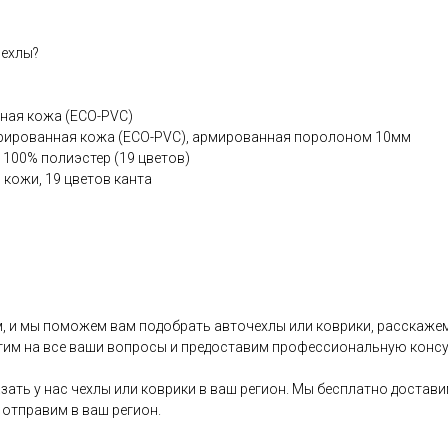
чехлы?
чная кожа (ЕСО-РVС)
рированная кожа (ЕСО-РVС), армированная поролоном 10мм
 100% полиэстер (19 цветов)
 кожи, 19 цветов канта
, и мы поможем вам подобрать авточехлы или коврики, расскажем
тим на все ваши вопросы и предоставим профессиональную конс
зать у нас чехлы или коврики в ваш регион. Мы бесплатно достав
отправим в ваш регион.