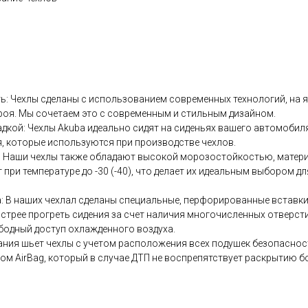
ть: Чехлы сделаны с использованием современных технологий, на
роя. Мы сочетаем это с современным и стильным дизайном.
адкой: Чехлы Аkubа идеально сидят на сиденьях вашего автомоби
, которые используются при производстве чехлов.
у: Наши чехлы также обладают высокой морозостойкостью, матер
 при температуре до -30 (-40), что делает их идеальным выбором д
: В наших чехлал сделаны специальные, перфорированные вставки,
стрее прогреть сидения за счет наличия многочисленных отверстий
бодный доступ охлажденного воздуха.
ания шьет чехлы с учетом расположения всех подушек безопасност
ом АirВаg, который в случае ДТП не воспрепятствует раскрытию 