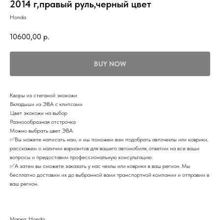
2014 г,правый руль,черный цвет
Honda
10600,00
р.
BUY NOW
Кворы из стеганой экокожи
Вкладыши из ЭВА с клипсами
Цвет экокожи на выбор
Разноообразная отстрочка
Можно выбрать цвет ЭВА
✅Вы можете написать нам, и мы поможем вам подобрать авточехлы или коврики,
расскажем о наличии вариантов для вашего автомобиля, ответим на все ваши
вопросы и предоставим профессиональную консультацию.
✅А затем вы сможете заказать у нас чехлы или коврики в ваш регион. Мы
бесплатно доставим их до выбранной вами транспортной компании и отправим в
ваш регион.
Марка: Honda